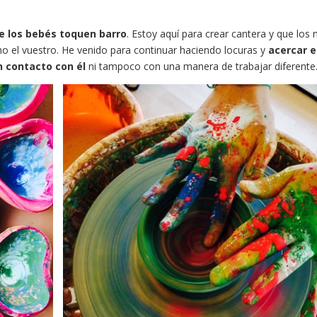
e los bebés toquen barro
. Estoy aquí para crear cantera y que los 
 el vuestro. He venido para continuar haciendo locuras y
acercar e
n contacto con él
ni tampoco con una manera de trabajar diferente