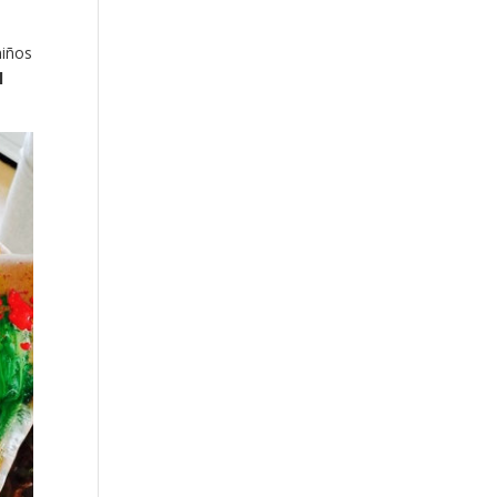
niños
l
.