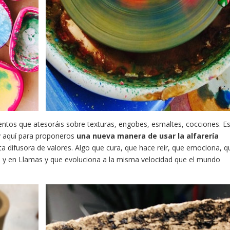
entos que atesoráis sobre texturas, engobes, esmaltes, cocciones. E
y aquí para proponeros
una nueva manera de usar la alfarería
a difusora de valores. Algo que cura, que hace reír, que emociona, q
da y en Llamas y que evoluciona a la misma velocidad que el mundo