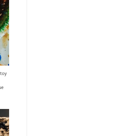
stoy
ue