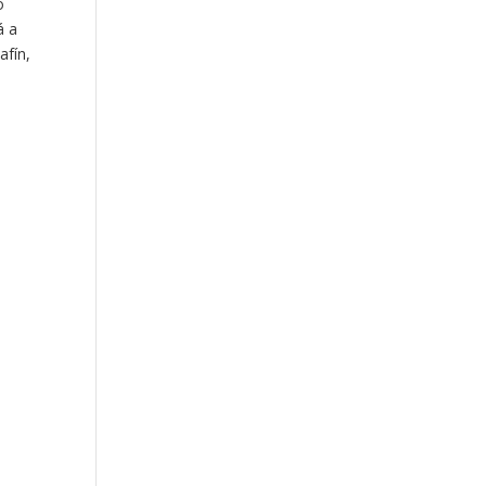
o
á a
afín,